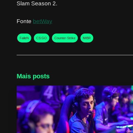
Slam Season 2.
Fonte
betWay
FalleN
CS:GO
Counter-Strike
MIBR
Mais posts