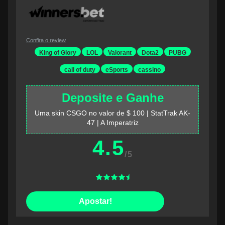
Confira o review
King of Glory
LOL
Valorant
Dota2
PUBG
call of duty
eSports
cassino
Deposite e Ganhe
Uma skin CSGO no valor de $ 100 | StatTrak AK-
47 | A Imperatriz
4.5
/5
Apostar!