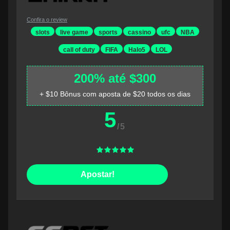
Confira o review
slots
live game
sports
cassino
ufc
NBA
call of duty
FIFA
Halo5
LOL
200% até $300
+ $10 Bônus com aposta de $20 todos os dias
5
/5
Apostar!