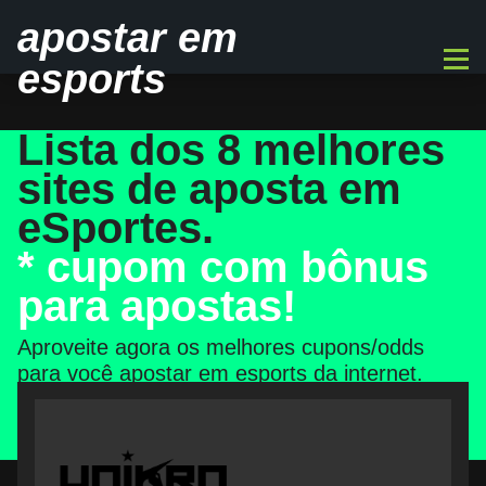
apostar em
esports
Lista dos
8
melhores
sites de aposta em
eSportes.
* cupom com bônus
para apostas!
Aproveite agora os melhores cupons/odds
para você apostar em esports da internet.
Aposte e ganhe até R$300!