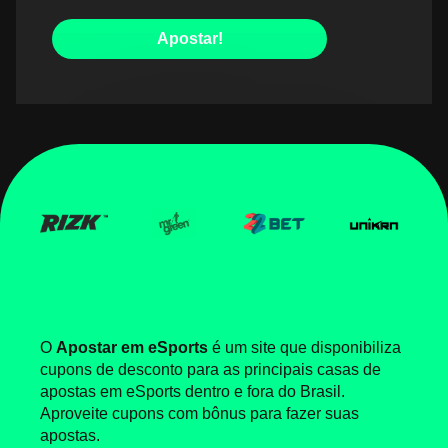
Apostar!
O
Apostar em eSports
é um site que disponibiliza
cupons de desconto para as principais casas de
apostas em eSports dentro e fora do Brasil.
Aproveite cupons com bônus para fazer suas
apostas.